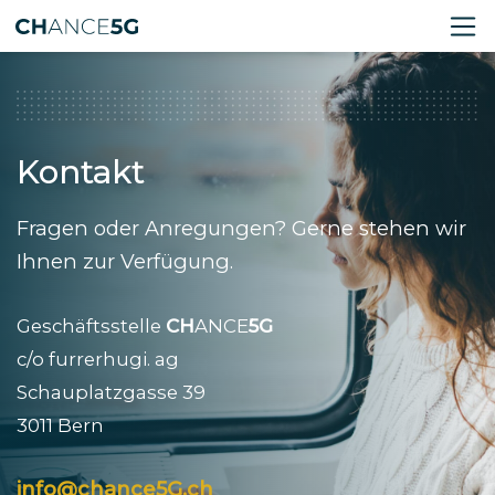
Kontakt
Fragen oder Anregungen? Gerne stehen wir
Ihnen zur Verfügung.
Geschäftsstelle
CH
ANCE
5G
c/o furrerhugi. ag
Schauplatzgasse 39
3011 Bern
info@chance5G.ch