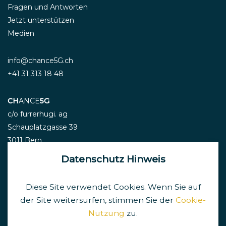
Fragen und Antworten
Jetzt unterstützen
Medien
info@chance5G.ch
+41 31 313 18 48
CH
ANCE
5G
c/o furrerhugi. ag
Schauplatzgasse 39
3011 Bern
Datenschutz Hinweis
Diese Site verwendet Cookies. Wenn Sie auf
Newsletter
der Site weitersurfen, stimmen Sie der
Cookie-
Nutzung
zu.