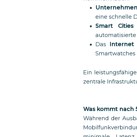
Unternehme
eine schnelle 
Smart Cities
k
automatisierte
Das
Internet
Smartwatches ü
Ein leistungsfähig
zentrale Infrastrukt
Was kommt nach 
Während der Ausbau
Mobilfunkverbind
minimale Laten