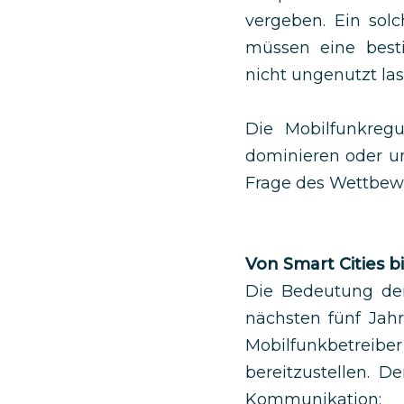
vergeben. Ein sol
müssen eine best
nicht ungenutzt la
Die Mobilfunkreg
dominieren oder un
Frage des Wettbewe
Von Smart Cities b
Die Bedeutung der 
nächsten fünf Jah
Mobilfunkbetreib
bereitzustellen. D
Kommunikation: