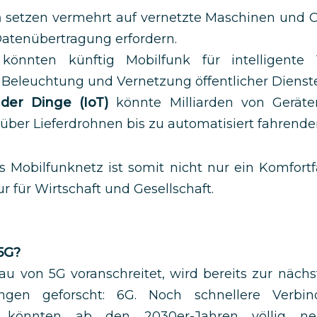
n
setzen vermehrt auf vernetzte Maschinen und C
Datenübertragung erfordern.
önnten künftig Mobilfunk für intelligente V
 Beleuchtung und Vernetzung öffentlicher Dienst
 der Dinge (IoT)
könnte Milliarden von Geräte
ber Lieferdrohnen bis zu automatisiert fahrende
es Mobilfunknetz ist somit nicht nur ein Komfortf
ur für Wirtschaft und Gesellschaft.
5G?
 von 5G voranschreitet, wird bereits zur näch
ungen geforscht: 6G. Noch schnellere Verb
z könnten ab den 2030er-Jahren völlig n