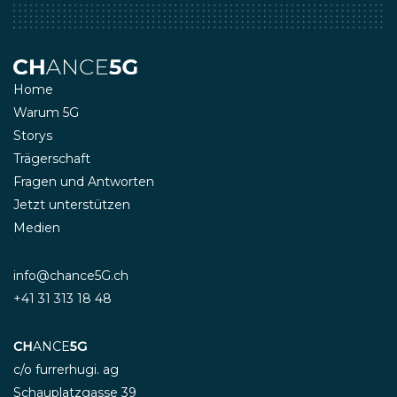
Home
Warum 5G
Storys
Trägerschaft
Fragen und Antworten
Jetzt unterstützen
Medien
info@chance5G.ch
+41 31 313 18 48
CH
ANCE
5G
c/o furrerhugi. ag
Schauplatzgasse 39