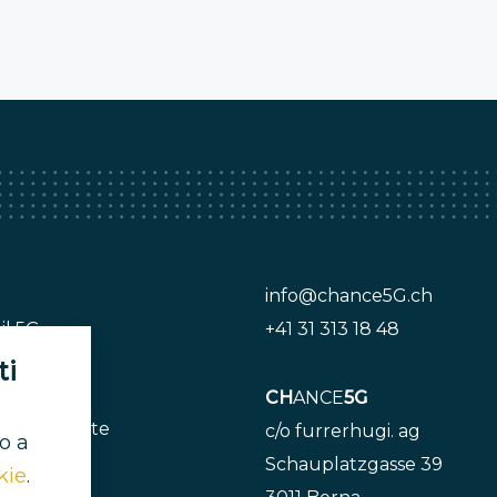
info@chance5G.ch
il 5G
+41 31 313 18 48
ti
tori
CH
ANCE
5G
e e risposte
c/o furrerhugi. ag
o a
to adesso
Schauplatzgasse 39
kie
.