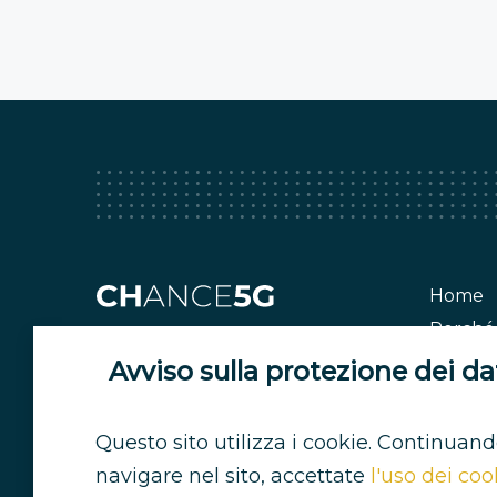
Home
Perché 
Storie
Avviso sulla protezione dei da
Sosteni
Domand
Questo sito utilizza i cookie. Continuand
Suppor
navigare nel sito, accettate
l'uso dei coo
Media