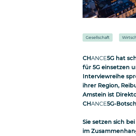
Gesellschaft
Wirtsc
CH
ANCE
5G hat sch
für 5G einsetzen 
Interviewreihe sp
ihrer Region, Rei
Amstein ist Direk
CH
ANCE
5G-Botscha
Sie setzen sich be
im Zusammenhang