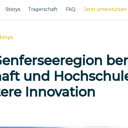
Storys
Trägerschaft
FAQ
Jetzt unterstützen
torys
Genferseeregion be
haft und Hochschul
tere Innovation