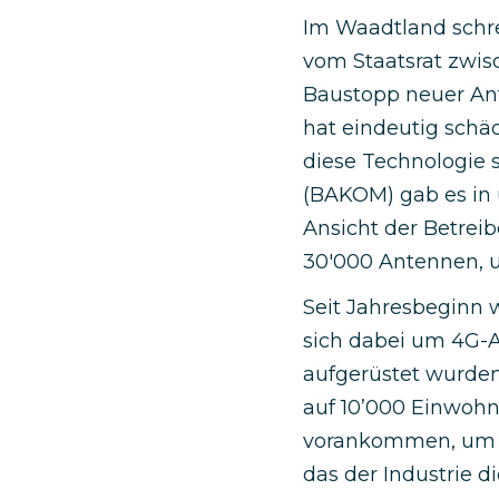
Im Waadtland schre
vom Staatsrat zwis
Baustopp neuer Ant
hat eindeutig schä
diese Technologie 
(BAKOM) gab es in
Ansicht der Betreibe
30'000 Antennen, u
Seit Jahresbeginn w
sich dabei um 4G-
aufgerüstet wurde
auf 10’000 Einwohne
vorankommen, um u
das der Industrie 