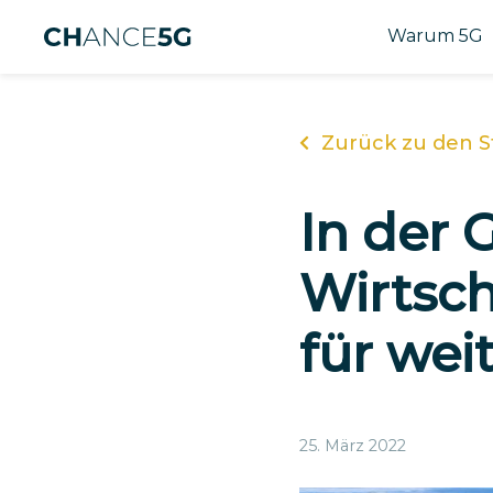
Warum 5G
Zurück zu den S
In der 
Wirtsc
für wei
25. März 2022