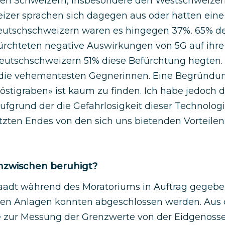
den Schweizern, insbesondere den Westschweizer
zer sprachen sich dagegen aus oder hatten ein
eutschschweizern waren es hingegen 37%. 65% de
rchteten negative Auswirkungen von 5G auf ihre
eutschschweizern 51% diese Befürchtung hegten.
s die vehementesten Gegnerinnen. Eine Begründun
stigraben» ist kaum zu finden. Ich habe jedoch d
aufgrund der die Gefahrlosigkeit dieser Technolo
zten Endes von den sich uns bietenden Vorteile
 inzwischen beruhigt?
adt während des Moratoriums in Auftrag gegeben
ften Anlagen konnten abgeschlossen werden. Aus
die zur Messung der Grenzwerte von der Eidgenoss