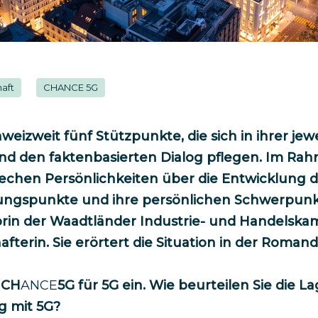
haft
CHANCE 5G
weizweit fünf Stützpunkte, die sich in ihrer je
und den faktenbasierten Dialog pflegen. Im Ra
rechen Persönlichkeiten über die Entwicklung d
bungspunkte und ihre persönlichen Schwerpunk
torin der Waadtländer Industrie- und Handelsk
fterin. Sie erörtert die Situation in der Romand
i
CH
ANCE
5G
für 5G ein. Wie beurteilen Sie die L
 mit 5G?