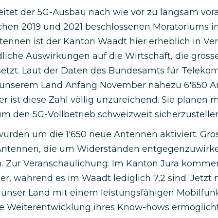
itet der 5G-Ausbau nach wie vor zu langsam vor
chen 2019 und 2021 beschlossenen Moratoriums i
ennen ist der Kanton Waadt hier erheblich in Ver
dliche Auswirkungen auf die Wirtschaft, die gross
setzt. Laut der Daten des Bundesamts für Telek
 unserem Land Anfang November nahezu 6'650 A
r ist diese Zahl völlig unzureichend. Sie planen mit
m den 5G-Vollbetrieb schweizweit sicherzustellen
urden um die 1'650 neue Antennen aktiviert. Gros
Antennen, die um Widerständen entgegenzuwirke
n. Zur Veranschaulichung: Im Kanton Jura komme
r, während es im Waadt lediglich 7,2 sind. Jetzt
nser Land mit einem leistungsfähigen Mobilfunk
die Weiterentwicklung ihres Know-hows ermöglicht