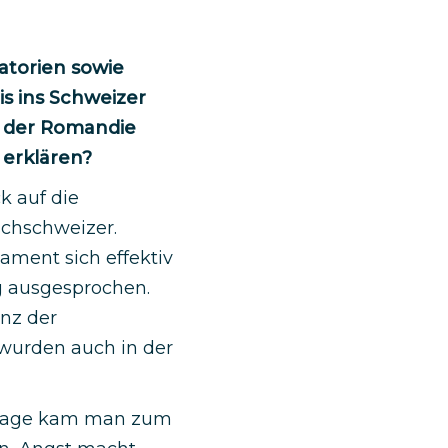
atorien sowie
s ins Schweizer
n der Romandie
u erklären?
k auf die
schschweizer.
ment sich effektiv
g ausgesprochen.
anz der
 wurden auch in der
umfrage kam man zum