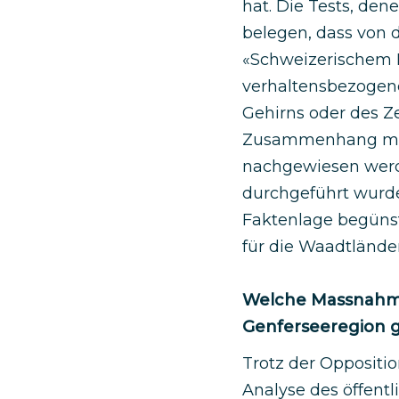
hat. Die Tests, de
belegen, dass von 
«Schweizerischem K
verhaltensbezogener
Gehirns oder des Z
Zusammenhang mit 
nachgewiesen werde
durchgeführt wurde
Faktenlage begünst
für die Waadtländer
Welche Massnahme
Genferseeregion 
Trotz der Opposit
Analyse des öffen