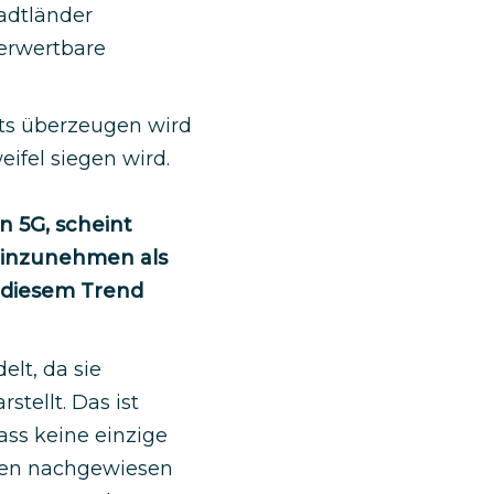
adtländer
verwertbare
hts überzeugen wird
ifel siegen wird.
n 5G, scheint
 einzunehmen als
 diesem Trend
lt, da sie
stellt. Das ist
dass keine einzige
llen nachgewiesen