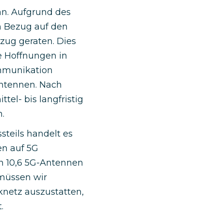
an. Aufgrund des
n Bezug auf den
zug geraten. Dies
e Hoffnungen in
ommunikation
ntennen. Nach
tel- bis langfristig
.
steils handelt es
n auf 5G
n 10,6 5G-Antennen
 müssen wir
netz auszustatten,
.