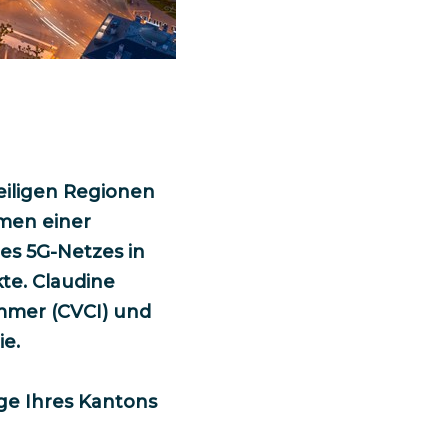
weiligen Regionen
hmen einer
es 5G-Netzes in
te. Claudine
ammer (CVCI) und
ie.
age Ihres Kantons