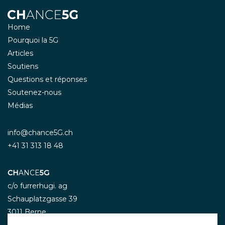
Home
Pourquoi la 5G
Articles
Soutiens
Questions et réponses
Soutenez-nous
Médias
info@chance5G.ch
+41 31 313 18 48
CH
ANCE
5G
c/o furrerhugi. ag
Schauplatzgasse 39
3011 Berne