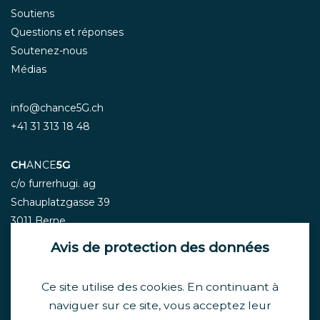
Soutiens
Questions et réponses
Soutenez-nous
Médias
info@chance5G.ch
+41 31 313 18 48
CH
ANCE
5G
c/o furrerhugi. ag
Schauplatzgasse 39
3011 Berne
Avis de protection des données
Ce site utilise des cookies. En continuant à
Newsletter
naviguer sur ce site, vous acceptez leur