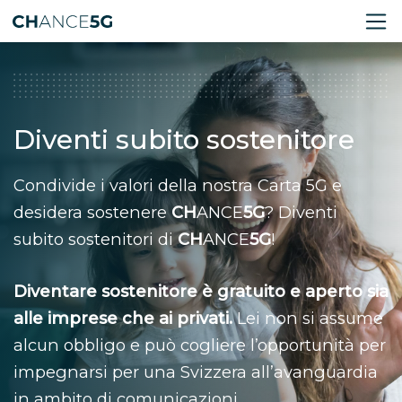
Diventi subito sostenitore
Condivide i valori della nostra Carta 5G e
desidera sostenere
CH
ANCE
5G
? Diventi
subito sostenitori di
CH
ANCE
5G
!
Diventare sostenitore è gratuito e aperto sia
alle imprese che ai privati.
Lei non si assume
alcun obbligo e può cogliere l’opportunità per
impegnarsi per una Svizzera all’avanguardia
in ambito di comunicazioni.