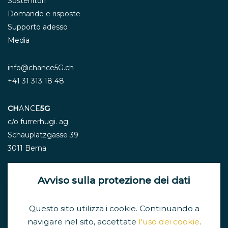
Sostenitori
Domande e risposte
Supporto adesso
Media
info@chance5G.ch
+41 31 313 18 48
CH
ANCE
5G
c/o furrerhugi. ag
Schauplatzgasse 39
3011 Berna
Avviso sulla protezione dei dati
Newsletter
Questo sito utilizza i cookie. Continuando a
navigare nel sito, accettate
l'uso dei cookie
.