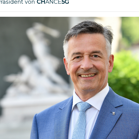
Präsident von
CH
ANCE
5G