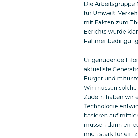
Die Arbeitsgruppe 
für Umwelt, Verke
mit Fakten zum The
Berichts wurde kla
Rahmenbedingungen
Ungenügende Inform
aktuellste Generat
Bürger und mitunte
Wir müssen solche 
Zudem haben wir ei
Technologie entwic
basieren auf mitt
müssen dann erneu
mich stark für ein 