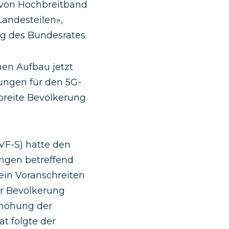
 von Hochbreitband
Landesteilen»,
ng des Bundesrates.
en Aufbau jetzt
ungen für den 5G-
breite Bevölkerung
VF-S) hatte den
ungen betreffend
ein Voranschreiten
er Bevölkerung
rhöhung der
t folgte der