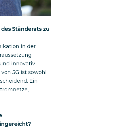
d des Ständerats zu
ikation in der
oraussetzung
 und innovativ
 von 5G ist sowohl
tscheidend. Ein
Stromnetze,
e
eingereicht?