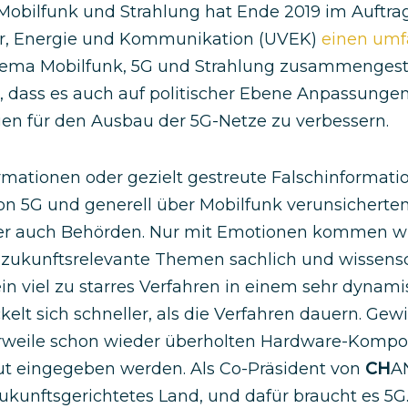
Mobilfunk und Strahlung hat Ende 2019 im Auftr
hr, Energie und Kommunikation (UVEK)
einen umf
ma Mobilfunk, 5G und Strahlung zusammengestell
r, dass es auch auf politischer Ebene Anpassunge
 für den Ausbau der 5G-Netze zu verbessern.
ationen oder gezielt gestreute Falschinformati
ion 5G und generell über Mobilfunk verunsichert
r auch Behörden. Nur mit Emotionen kommen wir
zukunftsrelevante Themen sachlich und wissensc
n viel zu starres Verfahren in einem sehr dynam
kelt sich schneller, als die Verfahren dauern. Ge
lerweile schon wieder überholten Hardware-Komp
t eingegeben werden. Als Co-Präsident von
CH
A
zukunftsgerichtetes Land, und dafür braucht es 5G