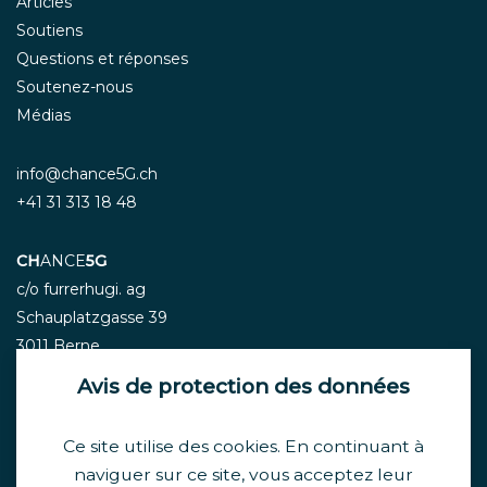
Articles
Soutiens
Questions et réponses
Soutenez-nous
Médias
info@chance5G.ch
+41 31 313 18 48
CH
ANCE
5G
c/o furrerhugi. ag
Schauplatzgasse 39
3011 Berne
Avis de protection des données
Ce site utilise des cookies. En continuant à
Newsletter
naviguer sur ce site, vous acceptez leur