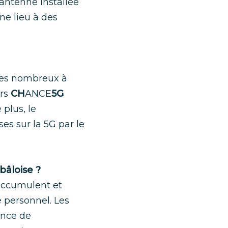
antenne installée
e lieu à des
mes nombreux à
urs
CH
ANCE
5G
 plus, le
s sur la 5G par le
bâloise ?
accumulent et
e personnel. Les
ence de