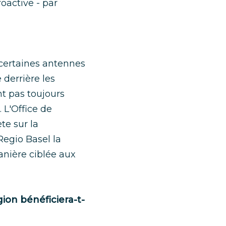
oactive - par
e certaines antennes
derrière les
nt pas toujours
 L'Office de
te sur la
Regio Basel la
anière ciblée aux
gion bénéficiera-t-