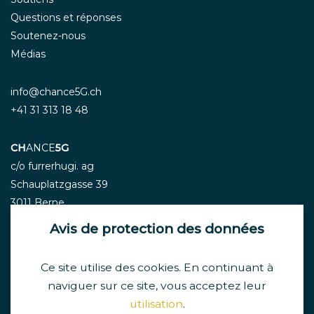
Questions et réponses
Soutenez-nous
Médias
info@chance5G.ch
+41 31 313 18 48
CH
ANCE
5G
c/o furrerhugi. ag
Schauplatzgasse 39
3011 Berne
Avis de protection des données
Ce site utilise des cookies. En continuant à
Newsletter
naviguer sur ce site, vous acceptez leur
utilisation
.