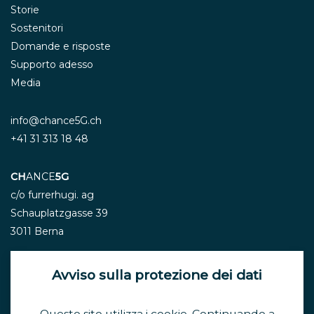
Storie
Sostenitori
Domande e risposte
Supporto adesso
Media
info@chance5G.ch
+41 31 313 18 48
CH
ANCE
5G
c/o furrerhugi. ag
Schauplatzgasse 39
3011 Berna
Avviso sulla protezione dei dati
Newsletter
Questo sito utilizza i cookie. Continuando a