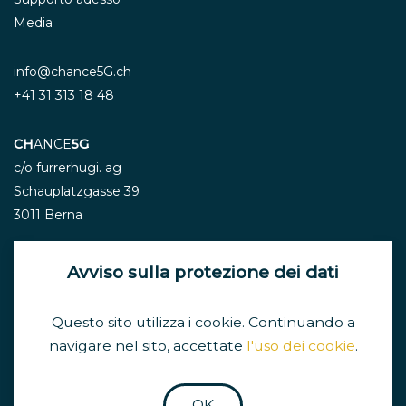
Media
info@chance5G.ch
+41 31 313 18 48
CH
ANCE
5G
c/o furrerhugi. ag
Schauplatzgasse 39
3011 Berna
Avviso sulla protezione dei dati
Newsletter
Questo sito utilizza i cookie. Continuando a
navigare nel sito, accettate
l'uso dei cookie
.
Impressum e Protezione dei dati
OK