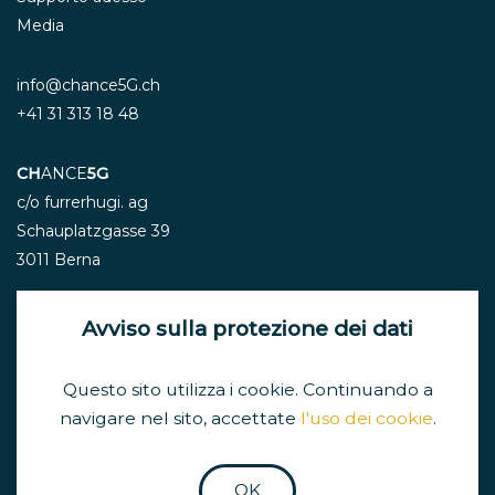
Media
info@chance5G.ch
+41 31 313 18 48
CH
ANCE
5G
c/o furrerhugi. ag
Schauplatzgasse 39
3011 Berna
Avviso sulla protezione dei dati
Newsletter
Questo sito utilizza i cookie. Continuando a
navigare nel sito, accettate
l'uso dei cookie
.
Impressum e Protezione dei dati
OK